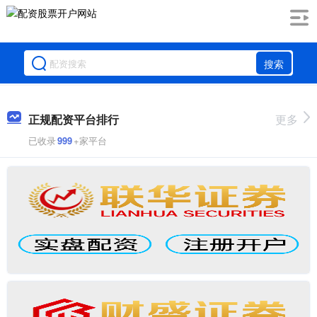
搜索
正规配资平台排行
更多
已收录
999
+家平台