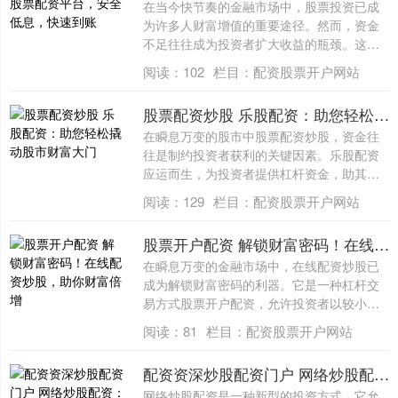
在当今快节奏的金融市场中，股票投资已成
为许多人财富增值的重要途径。然而，资金
不足往往成为投资者扩大收益的瓶颈。这
时，一个....
阅读：
102
栏目：
配资股票开户网站
股票配资炒股 乐股配资：助您轻松撬动股市财富大门
在瞬息万变的股市中股票配资炒股，资金往
往是制约投资者获利的关键因素。乐股配资
应运而生，为投资者提供杠杆资金，助其撬
动股市....
阅读：
129
栏目：
配资股票开户网站
股票开户配资 解锁财富密码！在线配资炒股，助你财富倍增
在瞬息万变的金融市场中，在线配资炒股已
成为解锁财富密码的利器。它是一种杠杆交
易方式股票开户配资，允许投资者以较小的
本金撬....
阅读：
81
栏目：
配资股票开户网站
配资资深炒股配资门户 网络炒股配资：低门槛高收益，助你财富增值
网络炒股配资是一种新型的投资方式，它允