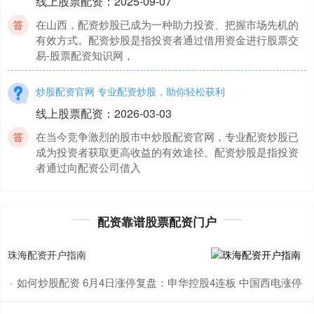
线上股票配资
：
2025-09-07
在山西，配资炒股已成为一种助力投资、把握市场先机的
有效方式。配资炒股是指投资者通过借用资金进行股票交
易-股票配资知识网，
炒股配资官网 专业配资炒股，助你轻松获利
线上股票配资
：
2026-03-03
在当今竞争激烈的股市中炒股配资官网，专业配资炒股已
成为投资者获取更高收益的有效途径。配资炒股是指投资
者通过向配资公司借入
股票配资查询 苏州股票配资：助你投资之路更顺畅
配资靠谱股票配资门户
配资靠谱股票配资门户
：
2025-06-23
在苏州这个经济发达的城市，股票配资已成为投资者拓展
珠海配资开户指南
投资机会、提升收益率股票配资查询的有效途径。苏州股
票配资公司提供杠杆资
如何炒股配资 6月4日涨停复盘：申华控股4连板 中国西电涨停
·