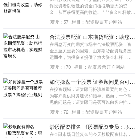
许投资者以较低的资金门槛撬动更大的资
金，从而获得更高的收益。 * **资金杠杆放
大....
阅读：
57
栏目：
配资股票开户网站
合法股票配资 山东期货配资：助您把握市场机遇，实现财富增长
在瞬息万变的期货市场中合法股票配资，资
金是至关重要的因素。山东期货配资服务应
运而生，为投资者提供了放大资金杠杆，把
握市场....
阅读：
170
栏目：
配资股票开户网站
如何操盘一个股票 证券顾问是否可推荐股票？揭秘行业规则
在投资领域，证券顾问扮演着重要的角色，
为客户提供财务建议和指导。然而，一个常
见的问题是：证券顾问是否可以向客户推荐
股票？....
阅读：
72
栏目：
配资股票开户网站
炒股配资排名 《股票配资专员：职业角色与合规边界解析》
在金融市场日益复杂的今天炒股配资排名，