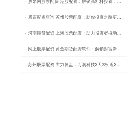
股米网股票配资 港股配资：解锁高杠杆投资，把握港股市场机遇
·
股票配资查询 苏州股票配资：助你投资之路更顺畅
·
河南期货配资 上海股票配资：助力投资者撬动更大收益
·
网上股票配资 黄金期货配资软件：解锁财富新境界
·
苏州股票配资 主力复盘：万润科技3天2板 近3亿流出航天晨光
·