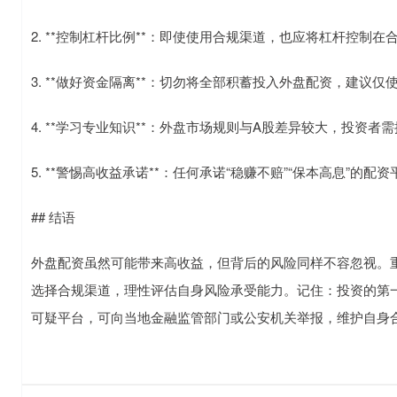
2. **控制杠杆比例**：即使使用合规渠道，也应将杠杆控制在
3. **做好资金隔离**：切勿将全部积蓄投入外盘配资，建议
4. **学习专业知识**：外盘市场规则与A股差异较大，投资
5. **警惕高收益承诺**：任何承诺“稳赚不赔”“保本高息”的
## 结语
外盘配资虽然可能带来高收益，但背后的风险同样不容忽视。
选择合规渠道，理性评估自身风险承受能力。记住：投资的第
可疑平台，可向当地金融监管部门或公安机关举报，维护自身