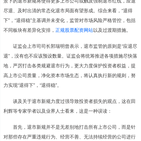
景下的退市新规将使得更多上市公司或触及强制退市红线，应退
尽退、及时出清的常态化退市局面有望形成。综合来看，“退得
下”，“退得稳”主基调并未变化，监管对市场风险严格管控，包括
不同板块有差异化安排，
正规股票配资网站
以及过渡期措施。
证监会上市司司长郭瑞明曾表示，退市监管的原则是“应退尽
退”，没有也不应该预设数量。证监会将统筹推进各项措施尽快落
地，严厉打击各类规避退市行为，更大力度保护投资者权益，提
高上市公司质量，净化资本市场生态，将认真执行新的规则，努
力实现“退得下”，“退得稳”。
谈及关于退市新规力度过强导致投资者损失的观点，这在田
利辉等专家学者以及业界人士看来，这是一种误读：
首先，退市新规并不是无差别地打击所有上市公司，而是针
对那些存在严重违规行为、经营不善、无法持续经营的公司进行