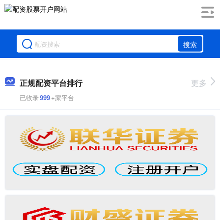
搜索
正规配资平台排行
更多
已收录
999
+家平台