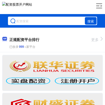
搜索
正规配资平台排行
更多
已收录
999
+家平台