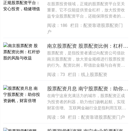
在股票投资领域，正规的股票配资平台至关
重要。它不仅能提供资金杠杆，放大投资收
益专业股票配资平台，还能保障投资者的资
金安全....
阅读：
186
栏目：
配资靠谱股票配资门
户
南京股票配资 股票配资比例：杠杆炒股的风险与收益
股票配资，是指投资者通过向配资公司借款
南京股票配资，放大资金规模进行股票投资
的行为。配资比例，即借款金额与自有资金
的比例....
阅读：
73
栏目：
线上股票配资
股票配资月息 南宁股票配资：助你投资扬帆，财富倍增
在南宁这座充满活力的城市，股票配资正成
为投资者的利器，助力他们扬帆起航，实现
财富倍增。 互联网金融行业是指利用互联网
技术....
阅读：
58
栏目：
配资靠谱股票配资门户
股票期货配资网 南宁专业股票配资公司，助您财富增值