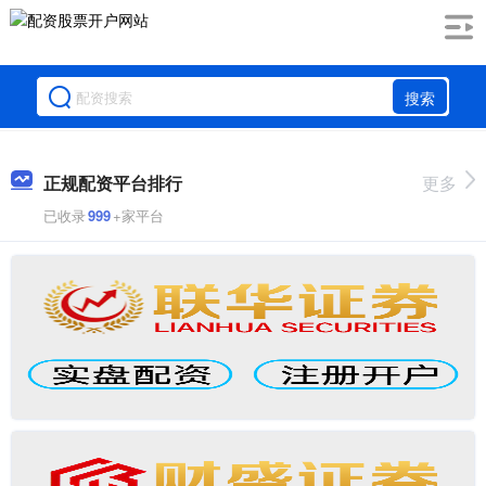
搜索
正规配资平台排行
更多
已收录
999
+家平台